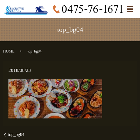
メ
top_bg04
HOME
top_bg04
2018/08/23
top_bg04