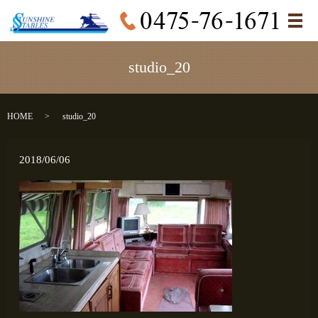
メ
studio_20
HOME
studio_20
2018/06/06