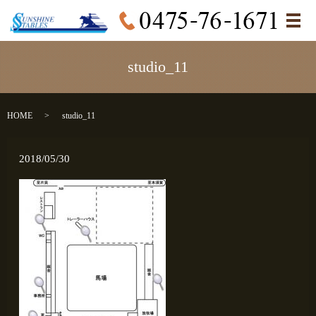
メ
studio_11
HOME
studio_11
2018/05/30