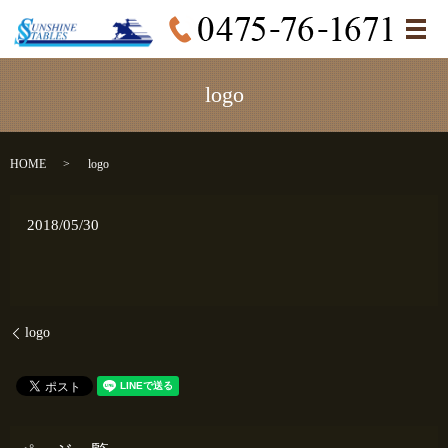
メ
logo
HOME
logo
2018/05/30
logo