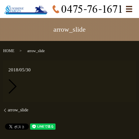
メ
arrow_slide
HOME
arrow_slide
2018/05/30
arrow_slide